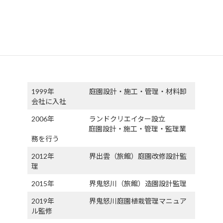
を開始し、翌年完成させました。
現在は、プランニング、工事、手入れなど幅広いノウハウを活か
し、庭にとって命綱である手入れに重点を置いた業務を行っていま
す。
1999年 庭園設計・施工・管理・材料卸
会社に入社
2006年 ランドクリエイター設立
庭園設計・施工・管理・監理業
務を行う
2012年 界出雲（旅館）庭園改修設計監
理
2015年 界鬼怒川（旅館）造園設計監理
2019年 界鬼怒川庭園植栽管理マニュア
ル監修