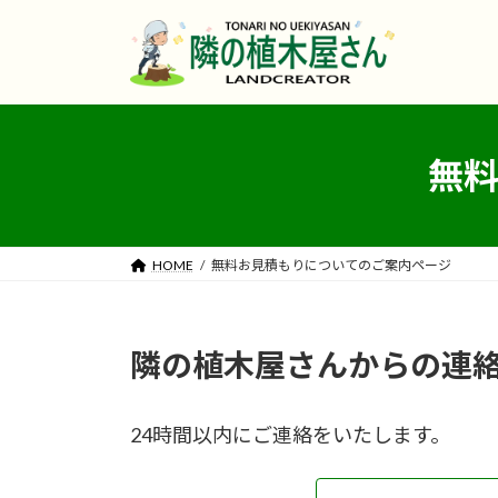
コ
ナ
ン
ビ
テ
ゲ
ン
ー
ツ
シ
へ
ョ
無
ス
ン
キ
に
ッ
移
プ
動
HOME
無料お見積もりについてのご案内ページ
隣の植木屋さんからの連
24時間以内にご連絡をいたします。