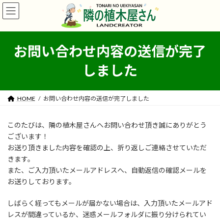
コ
ナ
ン
ビ
テ
ゲ
ン
ー
ツ
シ
お問い合わせ内容の送信が完了
へ
ョ
ス
ン
しました
キ
に
ッ
移
プ
動
HOME
お問い合わせ内容の送信が完了しました
このたびは、隣の植木屋さんへお問い合わせ頂き誠にありがとう
ございます！
お送り頂きました内容を確認の上、折り返しご連絡させていただ
きます。
また、ご入力頂いたメールアドレスへ、自動返信の確認メールを
お送りしております。
しばらく経ってもメールが届かない場合は、入力頂いたメールアド
レスが間違っているか、迷惑メールフォルダに振り分けられてい